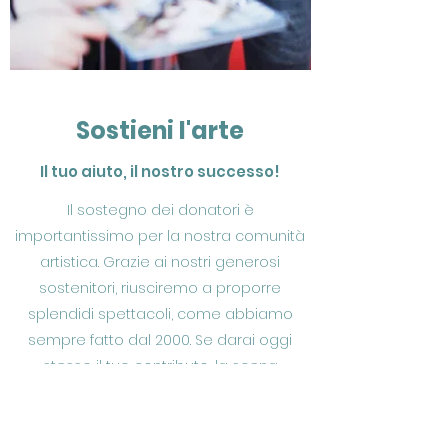
Sostieni l'arte
Il tuo aiuto, il nostro successo!
Il sostegno dei donatori è
importantissimo per la nostra comunità
artistica. Grazie ai nostri generosi
sostenitori, riusciremo a proporre
splendidi spettacoli, come abbiamo
sempre fatto dal 2000. Se darai oggi
stesso il tuo contributo, la scena
del/della Teatro delle arti dello
spettacolo di Roma continuerà a
crescere. Entra a far parte del nostro